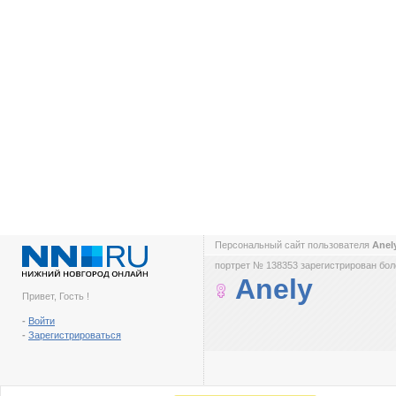
Персональный сайт пользователя
Anel
портрет № 138353 зарегистрирован боле
Anely
Привет, Гость !
-
Войти
-
Зарегистрироваться