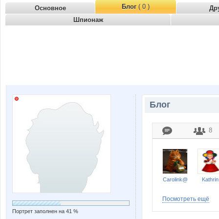
Блог
( 0 )
Основное
Др
Шпионаж
Блог
8
Carolink@
Kathrin
Посмотреть ещё
Портрет заполнен на 41 %