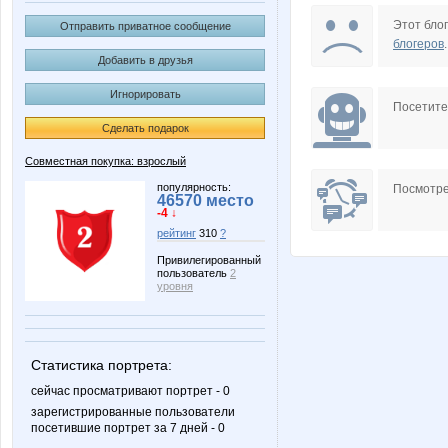
insaitiable
kristimas
Этот блог
Отправить приватное сообщение
блогеров
.
Добавить в друзья
Игнорировать
Флёнушка
Флор
Посетит
Сделать подарок
Совместная покупка: взрослый
популярность:
Посмотре
46570 место
-4 ↓
рейтинг
310
?
Привилегированный
пользователь
2
уровня
Статистика портрета:
сейчас просматривают портрет - 0
зарегистрированные пользователи
посетившие портрет за 7 дней - 0